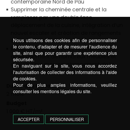
contemporaine Nord de Pau
Supprimer la cheminée centrale et la
remplacer par une double face,
déplacement de la cuisine, intégration d’un
nouvel escalier et création de rangements
Nous utilisons des cookies afin de personnaliser
entrée
le contenu, d'adapter et de mesurer l'audience du
Revoir les couleurs et les revêtements,
site, ainsi que pour garantir une expérience plus
aménagement de nombreux meubles et
sécurisée.
dressing sur mesure, changement de la
En naviguant sur le site, vous nous accordez
cuisine, cheminée…
l'autorisation de collecter des informations à l'aide
de cookies.
Pour de plus amples informations, veuillez
Durée des travaux
consulter les mentions légales du site.
2 mois
Budget
1 000 € HT/m²
ACCEPTER
PERSONNALISER