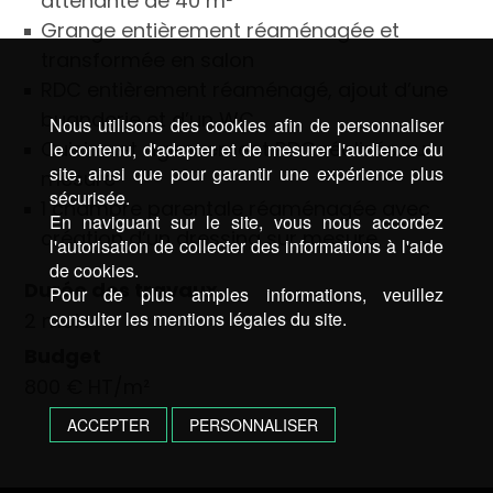
attenante de 40 m²
Grange entièrement réaménagée et
transformée en salon
RDC entièrement réaménagé, ajout d’une
buanderie et d’un WC
Nous utilisons des cookies afin de personnaliser
Cuisine et agencement RDC réalisés sur
le contenu, d'adapter et de mesurer l'audience du
site, ainsi que pour garantir une expérience plus
mesure
sécurisée.
1 chambre parentale réaménagée avec
En naviguant sur le site, vous nous accordez
création d’un dressing sur mesure
l'autorisation de collecter des informations à l'aide
de cookies.
Durée des travaux
Pour de plus amples informations, veuillez
consulter les mentions légales du site.
2 mois
Budget
800 € HT/m²
ACCEPTER
PERSONNALISER