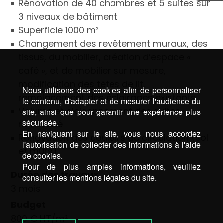
Rénovation de 40 chambres et 5 suites sur
3 niveaux de bâtiment
Superficie 1000 m²
Changement des revêtement muraux, des
tissus, du mobilier, création d’espace «
café », et de mobilier sur mesure,
modification des têtes de lit,
Nous utilisons des cookies afin de personnaliser
remplacement des éclairages existants
le contenu, d'adapter et de mesurer l'audience du
Volume et cloisonnement des suites
site, ainsi que pour garantir une expérience plus
sécurisée.
retravaillé
En naviguant sur le site, vous nous accordez
Rénovation des couloirs de circulation (sol
l'autorisation de collecter des informations à l'aide
et murs)
de cookies.
Pour de plus amples informations, veuillez
Durée des travaux
consulter les mentions légales du site.
3 mois
Budget
800 € HT/m²