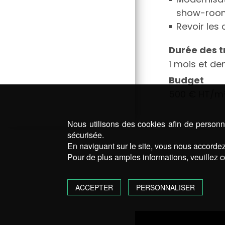
show-room
Revoir les
Durée des 
1 mois et de
Budget
500 € HT/m
Nous utilisons des cookies afin de personna
sécurisée.
En naviguant sur le site, vous nous accordez 
Pour de plus amples informations, veuillez c
ACCEPTER
PERSONNALISER